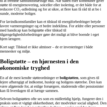
til at fremme samfundsmæssige mål. Når staten eller kommuner giver
støtte til energirenovering, solceller eller isolering, er det både for at
reducere CO₂-udledning og for at sikre, at flere kan få råd til at bo i
sunde, moderne boliger.
For lavindkomstfamilier kan et tilskud til energiforbedringer betyde
lavere varmeregninger og et bedre indeklima. For ældre eller personer
med handicap kan boligstøtte eller tilskud til
tilgængelighedsforbedringer gøre det muligt at blive boende i eget
hjem længere.
Kort sagt: Tilskud er ikke almisser – de er investeringer i både
mennesker og miljø.
Boligstøtte – en hjørnesten i den
økonomiske tryghed
En af de mest kendte støtteordninger er
boligstøtten
, som gives til
lejere afhængigt af indkomst, husleje og boligens størrelse. Den kan
være afgørende for, at enlige forsørgere, studerende eller pensionister
kan få hverdagen til at hænge sammen.
Selvom boligstøtten ofte ses som en midlertidig hjælp, fungerer den i
praksis som et vigtigt sikkerhedsnet, der modvirker social ulighed. Den