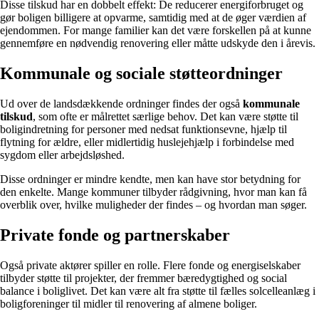
Disse tilskud har en dobbelt effekt: De reducerer energiforbruget og
gør boligen billigere at opvarme, samtidig med at de øger værdien af
ejendommen. For mange familier kan det være forskellen på at kunne
gennemføre en nødvendig renovering eller måtte udskyde den i årevis.
Kommunale og sociale støtteordninger
Ud over de landsdækkende ordninger findes der også
kommunale
tilskud
, som ofte er målrettet særlige behov. Det kan være støtte til
boligindretning for personer med nedsat funktionsevne, hjælp til
flytning for ældre, eller midlertidig huslejehjælp i forbindelse med
sygdom eller arbejdsløshed.
Disse ordninger er mindre kendte, men kan have stor betydning for
den enkelte. Mange kommuner tilbyder rådgivning, hvor man kan få
overblik over, hvilke muligheder der findes – og hvordan man søger.
Private fonde og partnerskaber
Også private aktører spiller en rolle. Flere fonde og energiselskaber
tilbyder støtte til projekter, der fremmer bæredygtighed og social
balance i boliglivet. Det kan være alt fra støtte til fælles solcelleanlæg i
boligforeninger til midler til renovering af almene boliger.