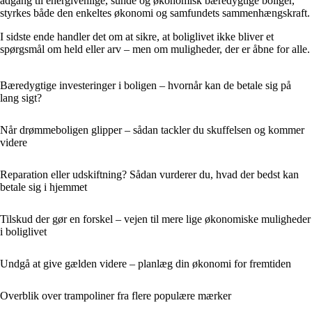
adgang til energivenlige, sunde og økonomisk bæredygtige boliger,
styrkes både den enkeltes økonomi og samfundets sammenhængskraft.
I sidste ende handler det om at sikre, at boliglivet ikke bliver et
spørgsmål om held eller arv – men om muligheder, der er åbne for alle.
Bæredygtige investeringer i boligen – hvornår kan de betale sig på
lang sigt?
Når drømmeboligen glipper – sådan tackler du skuffelsen og kommer
videre
Reparation eller udskiftning? Sådan vurderer du, hvad der bedst kan
betale sig i hjemmet
Tilskud der gør en forskel – vejen til mere lige økonomiske muligheder
i boliglivet
Undgå at give gælden videre – planlæg din økonomi for fremtiden
Overblik over trampoliner fra flere populære mærker