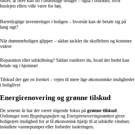
sikrer, at flere kan bo i ordentlige boliger – også i områder, hvor
huslejen ellers ville være for høj.
Bæredygtige investeringer i boligen – hvornår kan de betale sig på
lang sigt?
Når drømmeboligen glipper – sådan tackler du skuffelsen og kommer
videre
Reparation eller udskiftning? Sådan vurderer du, hvad der bedst kan
betale sig i hjemmet
Tilskud der gør en forskel – vejen til mere lige økonomiske muligheder
i boliglivet
Energirenovering og grønne tilskud
De seneste år har der været stigende fokus på
grønne tilskud
.
Ordninger som
Bygningspuljen
og
Energirenoveringsstøtten
giver
boligejere mulighed for at få økonomisk hjælp til at udskifte vinduer,
installere varmepumper eller forbedre isoleringen.