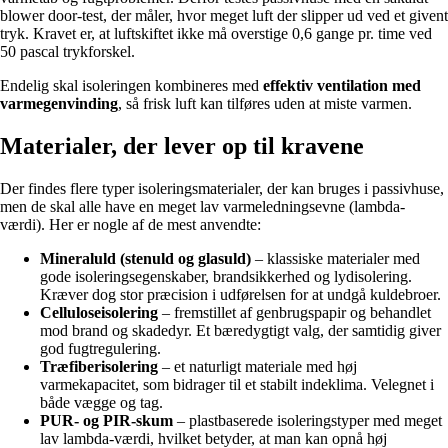
blower door-test, der måler, hvor meget luft der slipper ud ved et givent
tryk. Kravet er, at luftskiftet ikke må overstige 0,6 gange pr. time ved
50 pascal trykforskel.
Endelig skal isoleringen kombineres med
effektiv ventilation med
varmegenvinding
, så frisk luft kan tilføres uden at miste varmen.
Materialer, der lever op til kravene
Der findes flere typer isoleringsmaterialer, der kan bruges i passivhuse,
men de skal alle have en meget lav varmeledningsevne (lambda-
værdi). Her er nogle af de mest anvendte:
Mineraluld (stenuld og glasuld)
– klassiske materialer med
gode isoleringsegenskaber, brandsikkerhed og lydisolering.
Kræver dog stor præcision i udførelsen for at undgå kuldebroer.
Celluloseisolering
– fremstillet af genbrugspapir og behandlet
mod brand og skadedyr. Et bæredygtigt valg, der samtidig giver
god fugtregulering.
Træfiberisolering
– et naturligt materiale med høj
varmekapacitet, som bidrager til et stabilt indeklima. Velegnet i
både vægge og tag.
PUR- og PIR-skum
– plastbaserede isoleringstyper med meget
lav lambda-værdi, hvilket betyder, at man kan opnå høj