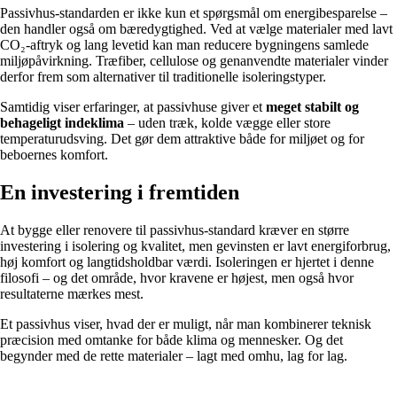
Passivhus-standarden er ikke kun et spørgsmål om energibesparelse –
den handler også om bæredygtighed. Ved at vælge materialer med lavt
CO₂-aftryk og lang levetid kan man reducere bygningens samlede
miljøpåvirkning. Træfiber, cellulose og genanvendte materialer vinder
derfor frem som alternativer til traditionelle isoleringstyper.
Samtidig viser erfaringer, at passivhuse giver et
meget stabilt og
behageligt indeklima
– uden træk, kolde vægge eller store
temperaturudsving. Det gør dem attraktive både for miljøet og for
beboernes komfort.
En investering i fremtiden
At bygge eller renovere til passivhus-standard kræver en større
investering i isolering og kvalitet, men gevinsten er lavt energiforbrug,
høj komfort og langtidsholdbar værdi. Isoleringen er hjertet i denne
filosofi – og det område, hvor kravene er højest, men også hvor
resultaterne mærkes mest.
Et passivhus viser, hvad der er muligt, når man kombinerer teknisk
præcision med omtanke for både klima og mennesker. Og det
begynder med de rette materialer – lagt med omhu, lag for lag.