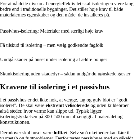
For at nå dette niveau af energieffektivitet skal isoleringen være langt
bedre end i traditionelle bygninger. Det stiller høje krav til både
materialernes egenskaber og den måde, de installeres på.
Passivhus-isolering: Materialer med særligt høje krav
Få tilskud til isolering – men vælg godkendte fagfolk
Undgå skader på huset under isolering af ældre boliger
Skunkisolering uden skadedyr – sådan undgår du uønskede gæster
Kravene til isolering i et passivhus
I et passivhus er det ikke nok, at vægge, tag og gulv blot er “godt
isoleret”. De skal være
ekstremt velisolerede
og uden kuldebroer –
altså steder, hvor varme kan slippe ud. Typisk ligger
isoleringstykkelsen på 300–500 mm afhængigt af materialet og
konstruktionen.
Derudover skal huset være
lufttæt
. Selv små utætheder kan føre til
varmetab og fugtproblemer. Derfor testes passivhuse med en såkaldt