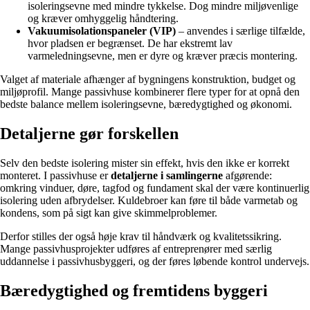
isoleringsevne med mindre tykkelse. Dog mindre miljøvenlige
og kræver omhyggelig håndtering.
Vakuumisolationspaneler (VIP)
– anvendes i særlige tilfælde,
hvor pladsen er begrænset. De har ekstremt lav
varmeledningsevne, men er dyre og kræver præcis montering.
Valget af materiale afhænger af bygningens konstruktion, budget og
miljøprofil. Mange passivhuse kombinerer flere typer for at opnå den
bedste balance mellem isoleringsevne, bæredygtighed og økonomi.
Detaljerne gør forskellen
Selv den bedste isolering mister sin effekt, hvis den ikke er korrekt
monteret. I passivhuse er
detaljerne i samlingerne
afgørende:
omkring vinduer, døre, tagfod og fundament skal der være kontinuerlig
isolering uden afbrydelser. Kuldebroer kan føre til både varmetab og
kondens, som på sigt kan give skimmelproblemer.
Derfor stilles der også høje krav til håndværk og kvalitetssikring.
Mange passivhusprojekter udføres af entreprenører med særlig
uddannelse i passivhusbyggeri, og der føres løbende kontrol undervejs.
Bæredygtighed og fremtidens byggeri