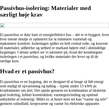
Passivhus-isolering: Materialer med
særligt høje krav
Et passivhus er ikke bare et energieffektivt hus – det er et byggeri, hvor
hver eneste detalje er optimeret for at minimere varmetab og
maksimere komfort. Isoleringen spiller en helt central rolle, og kravene
til materialer, udførelse og tæthed er markant højere end i almindelige
bygninger. I denne artikel ser vi nærmere på, hvad der kendetegner
isoleringen i et passivhus, og hvilke materialer der lever op til de
særlige krav.
Hvad er et passivhus?
Et passivhus er en bygning, der er designet til at bruge så lidt energi
som muligt til opvarmning og køling – typisk under 15 kWh pr.
kvadratmeter om året. Det opnås gennem en kombination af ekstremt
god isolering, lufttæt konstruktion, varmegenvinding og optimal
udnyttelse af solenergi. Målet er, at huset stort set kan “varme sig selv”
gennem solindfald, kropsvarme og varme fra elektriske apparater.