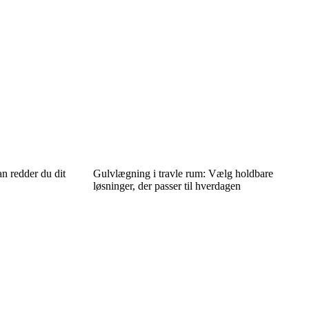
n redder du dit
Gulvlægning i travle rum: Vælg holdbare
løsninger, der passer til hverdagen