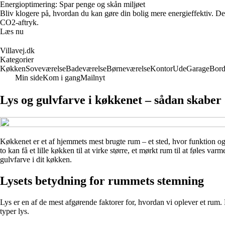
Energioptimering: Spar penge og skån miljøet
Bliv klogere på, hvordan du kan gøre din bolig mere energieffektiv. De
CO2-aftryk.
Læs nu
Villavej.dk
Kategorier
Køkken
Soveværelse
Badeværelse
Børneværelse
Kontor
Ude
Garage
Bor
Min side
Kom i gang
Mailnyt
Lys og gulvfarve i køkkenet – sådan skabe
Køkkenet er et af hjemmets mest brugte rum – et sted, hvor funktion og
to kan få et lille køkken til at virke større, et mørkt rum til at føles
gulvfarve i dit køkken.
Lysets betydning for rummets stemning
Lys er en af de mest afgørende faktorer for, hvordan vi oplever et rum. 
typer lys.