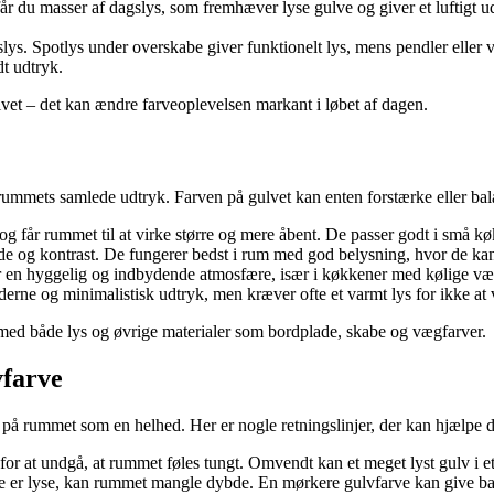
 får du masser af dagslys, som fremhæver lyse gulve og giver et luftigt
gslys. Spotlys under overskabe giver funktionelt lys, mens pendler el
t udtryk.
vet – det kan ændre farveoplevelsen markant i løbet af dagen.
 rummets samlede udtryk. Farven på gulvet kan enten forstærke eller bal
et og får rummet til at virke større og mere åbent. De passer godt i små
de og kontrast. De fungerer bedst i rum med god belysning, hvor de kan
er en hyggelig og indbydende atmosfære, især i køkkener med kølige væ
rne og minimalistisk udtryk, men kræver ofte et varmt lys for ikke at vi
 med både lys og øvrige materialer som bordplade, skabe og vægfarver.
vfarve
 på rummet som en helhed. Her er nogle retningslinjer, der kan hjælpe d
or at undgå, at rummet føles tungt. Omvendt kan et meget lyst gulv i e
 er lyse, kan rummet mangle dybde. En mørkere gulvfarve kan give bal