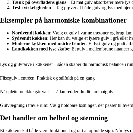
Tænk på overfladens glans
– Et mat gulv absorberer mere lys og 
Test i virkeligheden
– Tag prøver af både gulv og lys med hjem,
Eksempler på harmoniske kombinationer
Nordvendt køkken
: Vælg et gulv i varme trætoner og brug lamp
Sydvendt køkken
: Her kan du vælge et lysere gulv i grå eller h
Moderne køkken med mørke fronter
: Et lyst gulv og godt ar
Landkøkken med lyse skabe
: Et gulv i mellembrune nuancer g
Lys og gulvfarve i køkkenet – sådan skaber du harmonisk balance i r
Flisegulv i entréen: Praktisk og stilfuldt på én gang
Når pletterne ikke går væk – sådan redder du dit laminatgulv
Gulvlægning i travle rum: Vælg holdbare løsninger, der passer til hver
Det handler om helhed og stemning
Et køkken skal både være funktionelt og rart at opholde sig i. Når lys