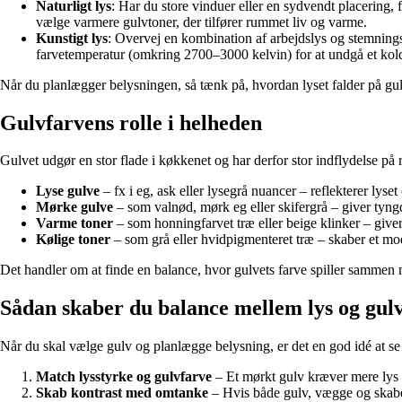
Naturligt lys
: Har du store vinduer eller en sydvendt placering,
vælge varmere gulvtoner, der tilfører rummet liv og varme.
Kunstigt lys
: Overvej en kombination af arbejdslys og stemnin
farvetemperatur (omkring 2700–3000 kelvin) for at undgå et kold
Når du planlægger belysningen, så tænk på, hvordan lyset falder på gul
Gulvfarvens rolle i helheden
Gulvet udgør en stor flade i køkkenet og har derfor stor indflydelse på
Lyse gulve
– fx i eg, ask eller lysegrå nuancer – reflekterer lys
Mørke gulve
– som valnød, mørk eg eller skifergrå – giver tyng
Varme toner
– som honningfarvet træ eller beige klinker – giv
Kølige toner
– som grå eller hvidpigmenteret træ – skaber et mode
Det handler om at finde en balance, hvor gulvets farve spiller sammen
Sådan skaber du balance mellem lys og gul
Når du skal vælge gulv og planlægge belysning, er det en god idé at se
Match lysstyrke og gulvfarve
– Et mørkt gulv kræver mere lys f
Skab kontrast med omtanke
– Hvis både gulv, vægge og skabe