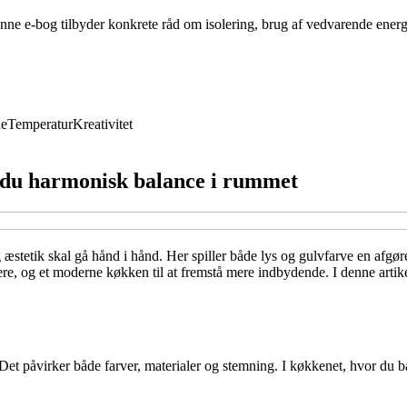
nne e-bog tilbyder konkrete råd om isolering, brug af vedvarende energ
de
Temperatur
Kreativitet
r du harmonisk balance i rummet
 æstetik skal gå hånd i hånd. Her spiller både lys og gulvfarve en afgø
 varmere, og et moderne køkken til at fremstå mere indbydende. I denne ar
Det påvirker både farver, materialer og stemning. I køkkenet, hvor du båd