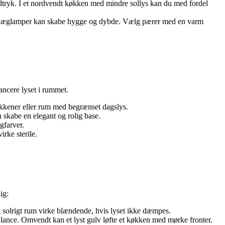
 udtryk. I et nordvendt køkken med mindre sollys kan du med fordel
ler væglamper kan skabe hygge og dybde. Vælg pærer med en varm
ancere lyset i rummet.
 køkkener eller rum med begrænset dagslys.
 skabe en elegant og rolig base.
gfarver.
rke sterile.
ig:
t solrigt rum virke blændende, hvis lyset ikke dæmpes.
ance. Omvendt kan et lyst gulv løfte et køkken med mørke fronter.