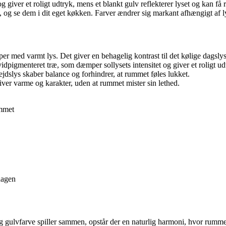
giver et roligt udtryk, mens et blankt gulv reflekterer lyset og kan få r
 og se dem i dit eget køkken. Farver ændrer sig markant afhængigt af l
er med varmt lys. Det giver en behagelig kontrast til det kølige dagslys
vidpigmenteret træ, som dæmper sollysets intensitet og giver et roligt ud
bejdslys skaber balance og forhindrer, at rummet føles lukket.
iver varme og karakter, uden at rummet mister sin lethed.
ummet
dagen
 og gulvfarve spiller sammen, opstår der en naturlig harmoni, hvor rum