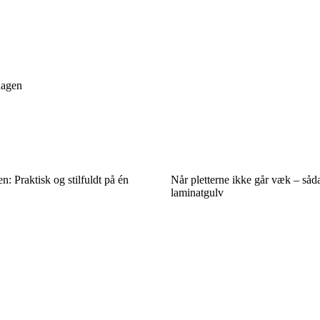
dagen
en: Praktisk og stilfuldt på én
Når pletterne ikke går væk – såda
laminatgulv