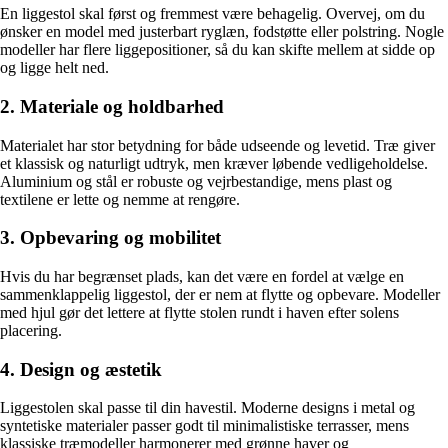
En liggestol skal først og fremmest være behagelig. Overvej, om du
ønsker en model med justerbart ryglæn, fodstøtte eller polstring. Nogle
modeller har flere liggepositioner, så du kan skifte mellem at sidde op
og ligge helt ned.
2. Materiale og holdbarhed
Materialet har stor betydning for både udseende og levetid. Træ giver
et klassisk og naturligt udtryk, men kræver løbende vedligeholdelse.
Aluminium og stål er robuste og vejrbestandige, mens plast og
textilene er lette og nemme at rengøre.
3. Opbevaring og mobilitet
Hvis du har begrænset plads, kan det være en fordel at vælge en
sammenklappelig liggestol, der er nem at flytte og opbevare. Modeller
med hjul gør det lettere at flytte stolen rundt i haven efter solens
placering.
4. Design og æstetik
Liggestolen skal passe til din havestil. Moderne designs i metal og
syntetiske materialer passer godt til minimalistiske terrasser, mens
klassiske træmodeller harmonerer med grønne haver og