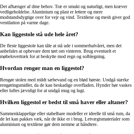
Det afhænger af dine behov. Træ er smukt og naturligt, men kræver
vedligeholdelse. Aluminium og plast er lettere og mere
modstandsdygtige over for vejr og vind. Textilene og mesh giver god
ventilation på varme dage.
Kan liggestole stå ude hele året?
De fleste liggestole kan tåle at stå ude i sommerhalvåret, men det
anbefales at opbevare dem tørt om vinteren. Brug eventuelt et
møbelovertræk for at beskytte mod regn og solblegning.
Hvordan rengør man en liggestol?
Rengør stolen med mildt sæbevand og en blød børste. Undgå stærke
rengøringsmidler, da de kan beskadige overfladen. Hynder bør vaskes
eller luftes jævnligt for at undgå mug og lugt.
Hvilken liggestol er bedst til små haver eller altaner?
Sammenklappelige eller stabelbare modeller er ideelle til små rum, da
de let kan pakkes væk, når de ikke er i brug. Letvægtsmaterialer som
aluminium og textilene gør dem nemme at håndtere.