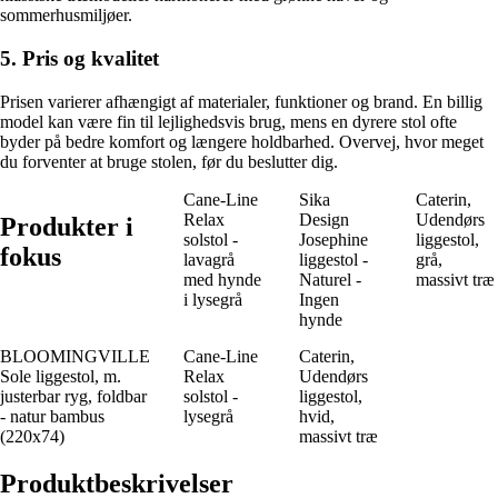
sommerhusmiljøer.
5. Pris og kvalitet
Prisen varierer afhængigt af materialer, funktioner og brand. En billig
model kan være fin til lejlighedsvis brug, mens en dyrere stol ofte
byder på bedre komfort og længere holdbarhed. Overvej, hvor meget
du forventer at bruge stolen, før du beslutter dig.
Cane-Line
Sika
Caterin,
Relax
Design
Udendørs
Produkter i
solstol -
Josephine
liggestol,
fokus
lavagrå
liggestol -
grå,
med hynde
Naturel -
massivt træ
i lysegrå
Ingen
hynde
BLOOMINGVILLE
Cane-Line
Caterin,
Sole liggestol, m.
Relax
Udendørs
justerbar ryg, foldbar
solstol -
liggestol,
- natur bambus
lysegrå
hvid,
(220x74)
massivt træ
Produktbeskrivelser