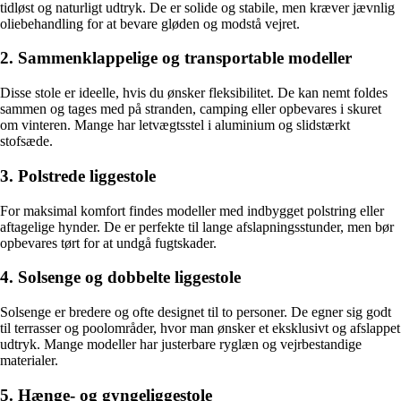
tidløst og naturligt udtryk. De er solide og stabile, men kræver jævnlig
oliebehandling for at bevare gløden og modstå vejret.
2. Sammenklappelige og transportable modeller
Disse stole er ideelle, hvis du ønsker fleksibilitet. De kan nemt foldes
sammen og tages med på stranden, camping eller opbevares i skuret
om vinteren. Mange har letvægtsstel i aluminium og slidstærkt
stofsæde.
3. Polstrede liggestole
For maksimal komfort findes modeller med indbygget polstring eller
aftagelige hynder. De er perfekte til lange afslapningsstunder, men bør
opbevares tørt for at undgå fugtskader.
4. Solsenge og dobbelte liggestole
Solsenge er bredere og ofte designet til to personer. De egner sig godt
til terrasser og poolområder, hvor man ønsker et eksklusivt og afslappet
udtryk. Mange modeller har justerbare ryglæn og vejrbestandige
materialer.
5. Hænge- og gyngeliggestole