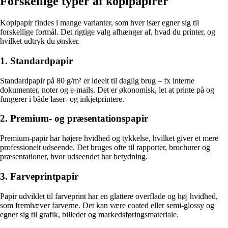
Forskellige typer af kopipapirer
Kopipapir findes i mange varianter, som hver især egner sig til
forskellige formål. Det rigtige valg afhænger af, hvad du printer, og
hvilket udtryk du ønsker.
1. Standardpapir
Standardpapir på 80 g/m² er ideelt til daglig brug – fx interne
dokumenter, noter og e-mails. Det er økonomisk, let at printe på og
fungerer i både laser- og inkjetprintere.
2. Premium- og præsentationspapir
Premium-papir har højere hvidhed og tykkelse, hvilket giver et mere
professionelt udseende. Det bruges ofte til rapporter, brochurer og
præsentationer, hvor udseendet har betydning.
3. Farveprintpapir
Papir udviklet til farveprint har en glattere overflade og høj hvidhed,
som fremhæver farverne. Det kan være coated eller semi-glossy og
egner sig til grafik, billeder og markedsføringsmateriale.