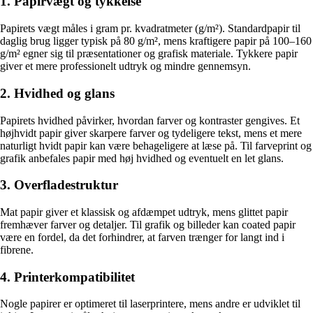
1. Papirvægt og tykkelse
Papirets vægt måles i gram pr. kvadratmeter (g/m²). Standardpapir til
daglig brug ligger typisk på 80 g/m², mens kraftigere papir på 100–160
g/m² egner sig til præsentationer og grafisk materiale. Tykkere papir
giver et mere professionelt udtryk og mindre gennemsyn.
2. Hvidhed og glans
Papirets hvidhed påvirker, hvordan farver og kontraster gengives. Et
højhvidt papir giver skarpere farver og tydeligere tekst, mens et mere
naturligt hvidt papir kan være behageligere at læse på. Til farveprint og
grafik anbefales papir med høj hvidhed og eventuelt en let glans.
3. Overfladestruktur
Mat papir giver et klassisk og afdæmpet udtryk, mens glittet papir
fremhæver farver og detaljer. Til grafik og billeder kan coated papir
være en fordel, da det forhindrer, at farven trænger for langt ind i
fibrene.
4. Printerkompatibilitet
Nogle papirer er optimeret til laserprintere, mens andre er udviklet til