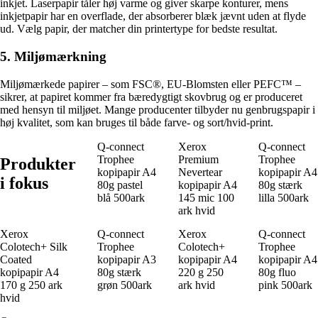
inkjet. Laserpapir tåler høj varme og giver skarpe konturer, mens
inkjetpapir har en overflade, der absorberer blæk jævnt uden at flyde
ud. Vælg papir, der matcher din printertype for bedste resultat.
5. Miljømærkning
Miljømærkede papirer – som FSC®, EU-Blomsten eller PEFC™ –
sikrer, at papiret kommer fra bæredygtigt skovbrug og er produceret
med hensyn til miljøet. Mange producenter tilbyder nu genbrugspapir i
høj kvalitet, som kan bruges til både farve- og sort/hvid-print.
Q-connect
Xerox
Q-connect
Trophee
Premium
Trophee
Produkter
kopipapir A4
Nevertear
kopipapir A4
i fokus
80g pastel
kopipapir A4
80g stærk
blå 500ark
145 mic 100
lilla 500ark
ark hvid
Xerox
Q-connect
Xerox
Q-connect
Colotech+ Silk
Trophee
Colotech+
Trophee
Coated
kopipapir A3
kopipapir A4
kopipapir A4
kopipapir A4
80g stærk
220 g 250
80g fluo
170 g 250 ark
grøn 500ark
ark hvid
pink 500ark
hvid