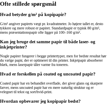
Ofte stillede spørgsmål
Hvad betyder g/m² på kopipapir?
G/m² angiver papirets vægt pr. kvadratmeter. Jo højere tallet er, desto
tykkere og mere robust er papiret. Standardpapir er typisk 80 g/m²,
mens præsentationspapir ofte ligger på 100–160 g/m².
Kan jeg bruge det samme papir til både laser- og
inkjetprinter?
Nogle papirer fungerer i begge printertyper, men for bedste resultat bør
du vælge papir, der er optimeret til din printer. Inkjetpapir absorberer
blæk, mens laserpapir tåler varme fra toneren.
Hvad er forskellen på coated og uncoated papir?
Coated papir har en behandlet overflade, der giver glans og skarpere
farver, mens uncoated papir har en mere naturlig struktur og er
velegnet til tekst og sort/hvid-print.
Hvordan opbevarer jeg kopipapir bedst?