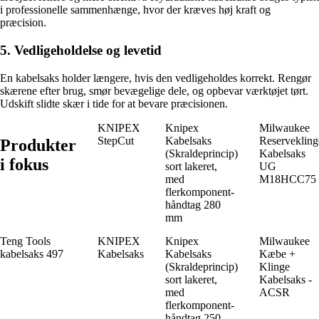
i professionelle sammenhænge, hvor der kræves høj kraft og
præcision.
5. Vedligeholdelse og levetid
En kabelsaks holder længere, hvis den vedligeholdes korrekt. Rengør
skærene efter brug, smør bevægelige dele, og opbevar værktøjet tørt.
Udskift slidte skær i tide for at bevare præcisionen.
KNIPEX
Knipex
Milwaukee
StepCut
Kabelsaks
Reservekling
Produkter
(Skraldeprincip)
Kabelsaks
i fokus
sort lakeret,
UG
med
M18HCC75
flerkomponent-
håndtag 280
mm
Teng Tools
KNIPEX
Knipex
Milwaukee
kabelsaks 497
Kabelsaks
Kabelsaks
Kæbe +
(Skraldeprincip)
Klinge
sort lakeret,
Kabelsaks -
med
ACSR
flerkomponent-
håndtag 250