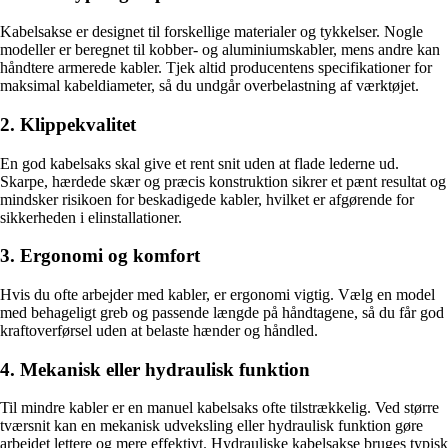
Kabelsakse er designet til forskellige materialer og tykkelser. Nogle
modeller er beregnet til kobber- og aluminiumskabler, mens andre kan
håndtere armerede kabler. Tjek altid producentens specifikationer for
maksimal kabeldiameter, så du undgår overbelastning af værktøjet.
2. Klippekvalitet
En god kabelsaks skal give et rent snit uden at flade lederne ud.
Skarpe, hærdede skær og præcis konstruktion sikrer et pænt resultat og
mindsker risikoen for beskadigede kabler, hvilket er afgørende for
sikkerheden i elinstallationer.
3. Ergonomi og komfort
Hvis du ofte arbejder med kabler, er ergonomi vigtig. Vælg en model
med behageligt greb og passende længde på håndtagene, så du får god
kraftoverførsel uden at belaste hænder og håndled.
4. Mekanisk eller hydraulisk funktion
Til mindre kabler er en manuel kabelsaks ofte tilstrækkelig. Ved større
tværsnit kan en mekanisk udveksling eller hydraulisk funktion gøre
arbejdet lettere og mere effektivt. Hydrauliske kabelsakse bruges typisk