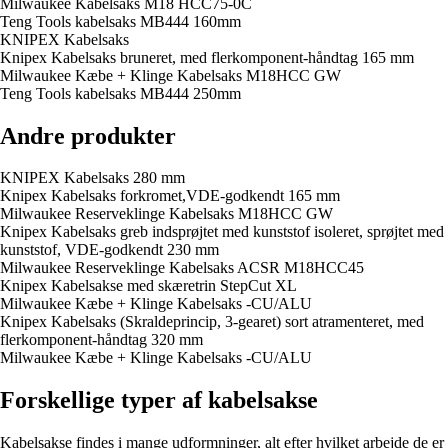
Milwaukee Kabelsaks M18 HCC75-0C
Teng Tools kabelsaks MB444 160mm
KNIPEX Kabelsaks
Knipex Kabelsaks bruneret, med flerkomponent-håndtag 165 mm
Milwaukee Kæbe + Klinge Kabelsaks M18HCC GW
Teng Tools kabelsaks MB444 250mm
Andre produkter
KNIPEX Kabelsaks 280 mm
Knipex Kabelsaks forkromet,VDE-godkendt 165 mm
Milwaukee Reserveklinge Kabelsaks M18HCC GW
Knipex Kabelsaks greb indsprøjtet med kunststof isoleret, sprøjtet med
kunststof, VDE-godkendt 230 mm
Milwaukee Reserveklinge Kabelsaks ACSR M18HCC45
Knipex Kabelsakse med skæretrin StepCut XL
Milwaukee Kæbe + Klinge Kabelsaks -CU/ALU
Knipex Kabelsaks (Skraldeprincip, 3-gearet) sort atramenteret, med
flerkomponent-håndtag 320 mm
Milwaukee Kæbe + Klinge Kabelsaks -CU/ALU
Forskellige typer af kabelsakse
Kabelsakse findes i mange udformninger, alt efter hvilket arbejde de er