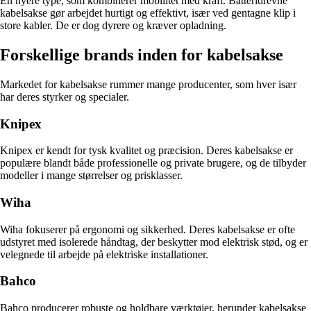
En nyere type, som kombinerer mobilitet med kraft. Batteridrevne
kabelsakse gør arbejdet hurtigt og effektivt, især ved gentagne klip i
store kabler. De er dog dyrere og kræver opladning.
Forskellige brands inden for kabelsakse
Markedet for kabelsakse rummer mange producenter, som hver især
har deres styrker og specialer.
Knipex
Knipex er kendt for tysk kvalitet og præcision. Deres kabelsakse er
populære blandt både professionelle og private brugere, og de tilbyder
modeller i mange størrelser og prisklasser.
Wiha
Wiha fokuserer på ergonomi og sikkerhed. Deres kabelsakse er ofte
udstyret med isolerede håndtag, der beskytter mod elektrisk stød, og er
velegnede til arbejde på elektriske installationer.
Bahco
Bahco producerer robuste og holdbare værktøjer, herunder kabelsakse