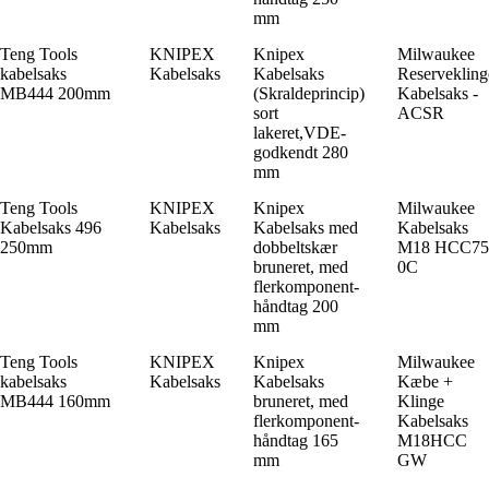
mm
Teng Tools
KNIPEX
Knipex
Milwaukee
kabelsaks
Kabelsaks
Kabelsaks
Reservekling
MB444 200mm
(Skraldeprincip)
Kabelsaks -
sort
ACSR
lakeret,VDE-
godkendt 280
mm
Teng Tools
KNIPEX
Knipex
Milwaukee
Kabelsaks 496
Kabelsaks
Kabelsaks med
Kabelsaks
250mm
dobbeltskær
M18 HCC75
bruneret, med
0C
flerkomponent-
håndtag 200
mm
Teng Tools
KNIPEX
Knipex
Milwaukee
kabelsaks
Kabelsaks
Kabelsaks
Kæbe +
MB444 160mm
bruneret, med
Klinge
flerkomponent-
Kabelsaks
håndtag 165
M18HCC
mm
GW