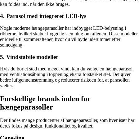
kan foldes ind, når den ikke bruges.
4. Parasol med integreret LED-lys
Nogle moderne hængeparasoller har indbygget LED-belysning i
ribberne, hvilket skaber hyggelig stemning om aftenen. Disse modeller
er ideelle til sommeraftener, hvor du vil nyde uderummet efter
solnedgang.
5. Vindstabile modeller
Hvis du bor et sted med meget vind, kan du vælge en hængeparasol
med ventilationsåbning i toppen og ekstra forstærket stel. Det giver
bedre luftgennemstrømning og reducerer risikoen for, at parasollen
vælter.
Forskellige brands inden for
hængeparasoller
Der findes mange producenter af hængeparasoller, som hver især har
deres fokus på design, funktionalitet og kvalitet.
Cane-line