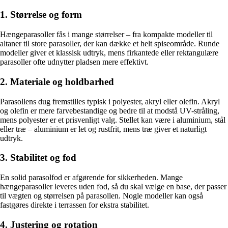
1. Størrelse og form
Hængeparasoller fås i mange størrelser – fra kompakte modeller til
altaner til store parasoller, der kan dække et helt spiseområde. Runde
modeller giver et klassisk udtryk, mens firkantede eller rektangulære
parasoller ofte udnytter pladsen mere effektivt.
2. Materiale og holdbarhed
Parasollens dug fremstilles typisk i polyester, akryl eller olefin. Akryl
og olefin er mere farvebestandige og bedre til at modstå UV-stråling,
mens polyester er et prisvenligt valg. Stellet kan være i aluminium, stål
eller træ – aluminium er let og rustfrit, mens træ giver et naturligt
udtryk.
3. Stabilitet og fod
En solid parasolfod er afgørende for sikkerheden. Mange
hængeparasoller leveres uden fod, så du skal vælge en base, der passer
til vægten og størrelsen på parasollen. Nogle modeller kan også
fastgøres direkte i terrassen for ekstra stabilitet.
4. Justering og rotation