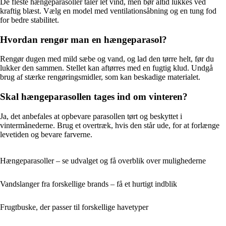
De fleste hængeparasoller tåler let vind, men bør altid lukkes ved
kraftig blæst. Vælg en model med ventilationsåbning og en tung fod
for bedre stabilitet.
Hvordan rengør man en hængeparasol?
Rengør dugen med mild sæbe og vand, og lad den tørre helt, før du
lukker den sammen. Stellet kan aftørres med en fugtig klud. Undgå
brug af stærke rengøringsmidler, som kan beskadige materialet.
Skal hængeparasollen tages ind om vinteren?
Ja, det anbefales at opbevare parasollen tørt og beskyttet i
vintermånederne. Brug et overtræk, hvis den står ude, for at forlænge
levetiden og bevare farverne.
Hængeparasoller – se udvalget og få overblik over mulighederne
Vandslanger fra forskellige brands – få et hurtigt indblik
Frugtbuske, der passer til forskellige havetyper