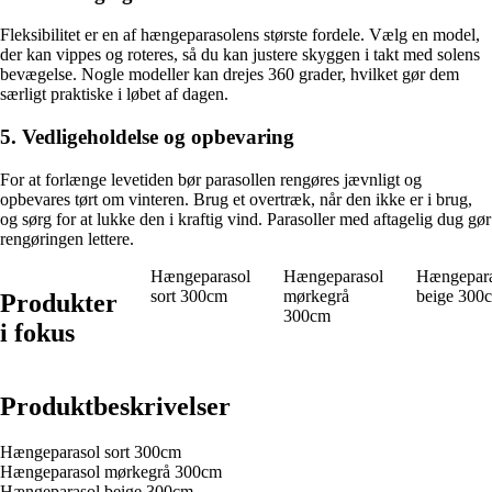
Fleksibilitet er en af hængeparasolens største fordele. Vælg en model,
der kan vippes og roteres, så du kan justere skyggen i takt med solens
bevægelse. Nogle modeller kan drejes 360 grader, hvilket gør dem
særligt praktiske i løbet af dagen.
5. Vedligeholdelse og opbevaring
For at forlænge levetiden bør parasollen rengøres jævnligt og
opbevares tørt om vinteren. Brug et overtræk, når den ikke er i brug,
og sørg for at lukke den i kraftig vind. Parasoller med aftagelig dug gør
rengøringen lettere.
Hængeparasol
Hængeparasol
Hængepara
sort 300cm
mørkegrå
beige 300
Produkter
300cm
i fokus
Produktbeskrivelser
Hængeparasol sort 300cm
Hængeparasol mørkegrå 300cm
Hængeparasol beige 300cm