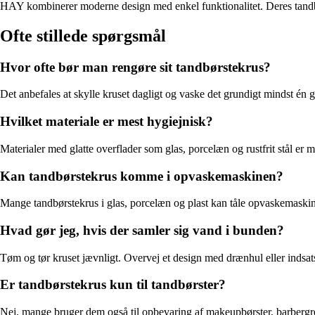
HAY kombinerer moderne design med enkel funktionalitet. Deres tandbørs
Ofte stillede spørgsmål
Hvor ofte bør man rengøre sit tandbørstekrus?
Det anbefales at skylle kruset dagligt og vaske det grundigt mindst é
Hvilket materiale er mest hygiejnisk?
Materialer med glatte overflader som glas, porcelæn og rustfrit stål er 
Kan tandbørstekrus komme i opvaskemaskinen?
Mange tandbørstekrus i glas, porcelæn og plast kan tåle opvaskemaskine
Hvad gør jeg, hvis der samler sig vand i bunden?
Tøm og tør kruset jævnligt. Overvej et design med drænhul eller indsat
Er tandbørstekrus kun til tandbørster?
Nej, mange bruger dem også til opbevaring af makeupbørster, barbergrej 