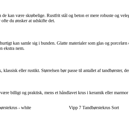
n de kan være skrøbelige. Rustfrit stål og beton er mere robuste og ve
 ofte du ønsker at udskifte det.
urtigt kan samle sig i bunden. Glatte materialer som glas og porcelæn er
n ekstra nem.
 klassisk eller rustikt. Størrelsen bør passe til antallet af tandbørster, de
 være billigt og praktisk, mens et håndlavet krus i keramik eller marmor
rstekrus - white
Vipp 7 Tandbørstekrus Sort