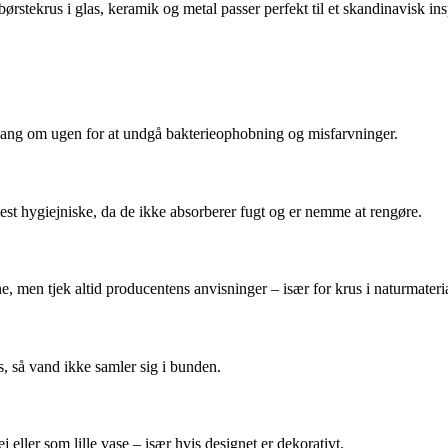
tekrus i glas, keramik og metal passer perfekt til et skandinavisk ins
n gang om ugen for at undgå bakterieophobning og misfarvninger.
mest hygiejniske, da de ikke absorberer fugt og er nemme at rengøre.
, men tjek altid producentens anvisninger – især for krus i naturmateri
s, så vand ikke samler sig i bunden.
eller som lille vase – især hvis designet er dekorativt.