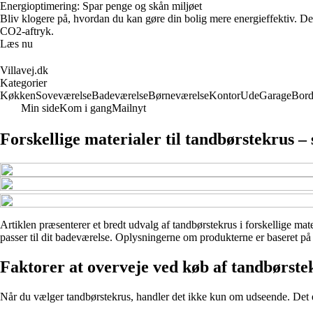
Energioptimering: Spar penge og skån miljøet
Bliv klogere på, hvordan du kan gøre din bolig mere energieffektiv. De
CO2-aftryk.
Læs nu
Villavej.dk
Kategorier
Køkken
Soveværelse
Badeværelse
Børneværelse
Kontor
Ude
Garage
Bor
Min side
Kom i gang
Mailnyt
Forskellige materialer til tandbørstekrus –
Artiklen præsenterer et bredt udvalg af tandbørstekrus i forskellige mate
passer til dit badeværelse. Oplysningerne om produkterne er baseret på 
Faktorer at overveje ved køb af tandbørste
Når du vælger tandbørstekrus, handler det ikke kun om udseende. Det er