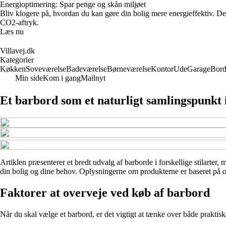
Energioptimering: Spar penge og skån miljøet
Bliv klogere på, hvordan du kan gøre din bolig mere energieffektiv. De
CO2-aftryk.
Læs nu
Villavej.dk
Kategorier
Køkken
Soveværelse
Badeværelse
Børneværelse
Kontor
Ude
Garage
Bor
Min side
Kom i gang
Mailnyt
Et barbord som et naturligt samlingspunkt
Artiklen præsenterer et bredt udvalg af barborde i forskellige stilarter,
din bolig og dine behov. Oplysningerne om produkterne er baseret på off
Faktorer at overveje ved køb af barbord
Når du skal vælge et barbord, er det vigtigt at tænke over både praktiske