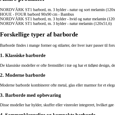
NORDVÄRK ST1 barbord, m. 3 hylder - natur og sort melamin (120x
HOUE - FOUR barbord 90x90 cm - Bambus
NORDVÄRK ST1 barbord, m. 3 hylder - hvid og natur melamin (120
NORDVÄRK ST1 barbord, m. 3 hylder - natur melamin (120x51,6)
Forskellige typer af barborde
Barborde findes i mange former og stilarter, der hver især passer til for
1. Klassiske barborde
De klassiske modeller er ofte fremstillet i træ og har et tidløst design
2. Moderne barborde
Moderne barborde kombinerer ofte metal, glas eller marmor for et elegant
3. Barborde med opbevaring
Disse modeller har hylder, skuffer eller vinreoler integreret, hvilket gør 
4. Sammenklappelige og kompakte barborde