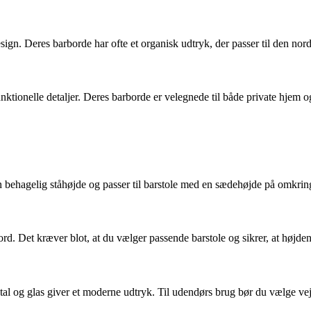
gn. Deres barborde har ofte et organisk udtryk, der passer til den nordi
tionelle detaljer. Deres barborde er velegnede til både private hjem og
n behagelig ståhøjde og passer til barstole med en sædehøjde på omkri
rd. Det kræver blot, at du vælger passende barstole og sikrer, at højden
al og glas giver et moderne udtryk. Til udendørs brug bør du vælge vej