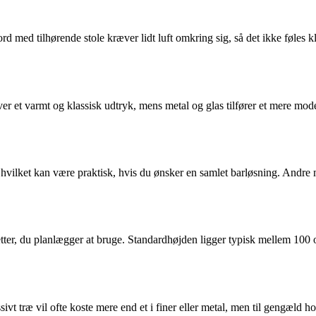
bord med tilhørende stole kræver lidt luft omkring sig, så det ikke føle
r et varmt og klassisk udtryk, mens metal og glas tilfører et mere moder
r, hvilket kan være praktisk, hvis du ønsker en samlet barløsning. Andre
retter, du planlægger at bruge. Standardhøjden ligger typisk mellem 100 
sivt træ vil ofte koste mere end et i finer eller metal, men til gengæld