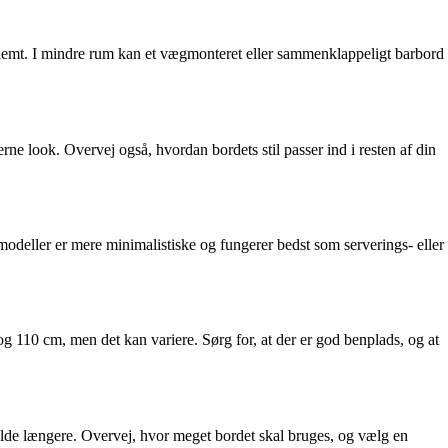
s klemt. I mindre rum kan et vægmonteret eller sammenklappeligt barbord
ne look. Overvej også, hvordan bordets stil passer ind i resten af din
 modeller er mere minimalistiske og fungerer bedst som serverings- eller
og 110 cm, men det kan variere. Sørg for, at der er god benplads, og at
 holde længere. Overvej, hvor meget bordet skal bruges, og vælg en