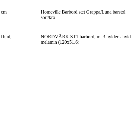
 cm
Homeville Barbord sæt Grappa/Luna barstol
sort/kro
 hjul,
NORDVÄRK ST1 barbord, m. 3 hylder - hvid
melamin (120x51,6)