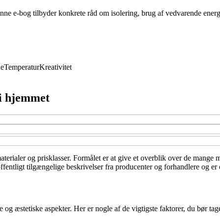
nne e-bog tilbyder konkrete råd om isolering, brug af vedvarende energ
de
Temperatur
Kreativitet
 i hjemmet
 materialer og prisklasser. Formålet er at give et overblik over de mange 
entligt tilgængelige beskrivelser fra producenter og forhandlere og er o
 og æstetiske aspekter. Her er nogle af de vigtigste faktorer, du bør tag