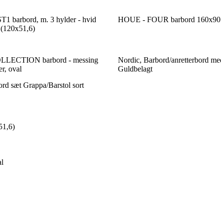
barbord, m. 3 hylder - hvid
HOUE - FOUR barbord 160x90
 (120x51,6)
LECTION barbord - messing
Nordic, Barbord/anretterbord med
er, oval
Guldbelagt
rd sæt Grappa/Barstol sort
51,6)
l