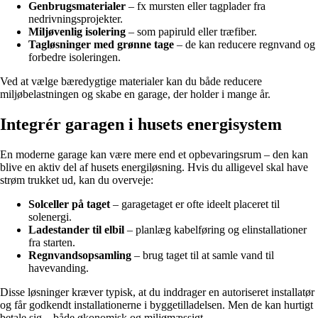
Genbrugsmaterialer
– fx mursten eller tagplader fra
nedrivningsprojekter.
Miljøvenlig isolering
– som papiruld eller træfiber.
Tagløsninger med grønne tage
– de kan reducere regnvand og
forbedre isoleringen.
Ved at vælge bæredygtige materialer kan du både reducere
miljøbelastningen og skabe en garage, der holder i mange år.
Integrér garagen i husets energisystem
En moderne garage kan være mere end et opbevaringsrum – den kan
blive en aktiv del af husets energiløsning. Hvis du alligevel skal have
strøm trukket ud, kan du overveje:
Solceller på taget
– garagetaget er ofte ideelt placeret til
solenergi.
Ladestander til elbil
– planlæg kabelføring og elinstallationer
fra starten.
Regnvandsopsamling
– brug taget til at samle vand til
havevanding.
Disse løsninger kræver typisk, at du inddrager en autoriseret installatør
og får godkendt installationerne i byggetilladelsen. Men de kan hurtigt
betale sig – både økonomisk og miljømæssigt.