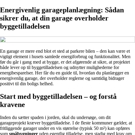
Energivenlig garageplanlægning: Sådan
sikrer du, at din garage overholder
byggetilladelsen
En garage er mere end blot et sted at parkere bilen – den kan være et
vigtigt element i husets samlede energiforbrug og funktionalitet. Men
før du går i gang med at bygge, er det afgørende at sikre, at projektet
både lever op til byggetilladelsen og udnytter mulighederne for
energibesparelser. Her får du en guide til, hvordan du planlægger en
energivenlig garage, der overholder reglerne og samtidig bidrager
positivt til din boligs helhed.
Start med byggetilladelsen – og forstå
kravene
Inden du sætter spaden i jorden, skal du undersøge, om dit
garageprojekt kræver byggetilladelse. I de fleste kommuner gælder, at
fritliggende garager under en vis størrelse (typisk 50 m²) kan opføres
som
småbygninger
uden egentlig tilladelse, men stadig med krav om