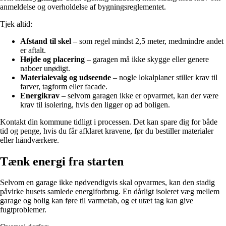
anmeldelse og overholdelse af bygningsreglementet.
Tjek altid:
Afstand til skel
– som regel mindst 2,5 meter, medmindre andet
er aftalt.
Højde og placering
– garagen må ikke skygge eller genere
naboer unødigt.
Materialevalg og udseende
– nogle lokalplaner stiller krav til
farver, tagform eller facade.
Energikrav
– selvom garagen ikke er opvarmet, kan der være
krav til isolering, hvis den ligger op ad boligen.
Kontakt din kommune tidligt i processen. Det kan spare dig for både
tid og penge, hvis du får afklaret kravene, før du bestiller materialer
eller håndværkere.
Tænk energi fra starten
Selvom en garage ikke nødvendigvis skal opvarmes, kan den stadig
påvirke husets samlede energiforbrug. En dårligt isoleret væg mellem
garage og bolig kan føre til varmetab, og et utæt tag kan give
fugtproblemer.