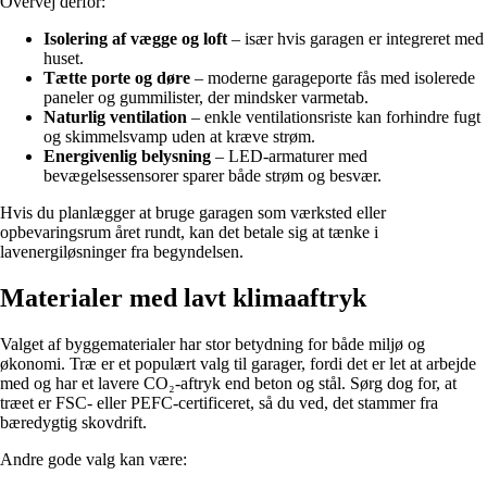
Overvej derfor:
Isolering af vægge og loft
– især hvis garagen er integreret med
huset.
Tætte porte og døre
– moderne garageporte fås med isolerede
paneler og gummilister, der mindsker varmetab.
Naturlig ventilation
– enkle ventilationsriste kan forhindre fugt
og skimmelsvamp uden at kræve strøm.
Energivenlig belysning
– LED-armaturer med
bevægelsessensorer sparer både strøm og besvær.
Hvis du planlægger at bruge garagen som værksted eller
opbevaringsrum året rundt, kan det betale sig at tænke i
lavenergiløsninger fra begyndelsen.
Materialer med lavt klimaaftryk
Valget af byggematerialer har stor betydning for både miljø og
økonomi. Træ er et populært valg til garager, fordi det er let at arbejde
med og har et lavere CO₂-aftryk end beton og stål. Sørg dog for, at
træet er FSC- eller PEFC-certificeret, så du ved, det stammer fra
bæredygtig skovdrift.
Andre gode valg kan være: