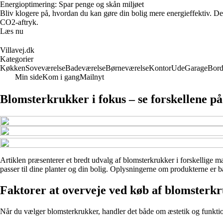
Energioptimering: Spar penge og skån miljøet
Bliv klogere på, hvordan du kan gøre din bolig mere energieffektiv. De
CO2-aftryk.
Læs nu
Villavej.dk
Kategorier
Køkken
Soveværelse
Badeværelse
Børneværelse
Kontor
Ude
Garage
Bor
Min side
Kom i gang
Mailnyt
Blomsterkrukker i fokus – se forskellene på
Artiklen præsenterer et bredt udvalg af blomsterkrukker i forskellige mate
passer til dine planter og din bolig. Oplysningerne om produkterne er ba
Faktorer at overveje ved køb af blomsterk
Når du vælger blomsterkrukker, handler det både om æstetik og funktional