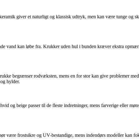
eramik giver et naturligt og klassisk udtryk, men kan være tunge og sk
de vand kan løbe fra. Krukker uden hul i bunden kræver ekstra opmærk
e krukke begrænser rodvæksten, mens en for stor kan give problemer med 
og hylder.
 hvid og beige passer til de fleste indretninger, mens farverige eller 
bør være frostsikre og UV-bestandige, mens indendørs modeller kan foku