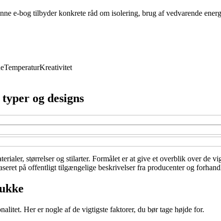
nne e-bog tilbyder konkrete råd om isolering, brug af vedvarende energ
de
Temperatur
Kreativitet
 typer og designs
rialer, størrelser og stilarter. Formålet er at give et overblik over de v
seret på offentligt tilgængelige beskrivelser fra producenter og forhandl
rukke
itet. Her er nogle af de vigtigste faktorer, du bør tage højde for.