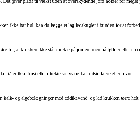
 Det giver plads til vækst uden at overskydende jord holder for meget 
ken ikke har hul, kan du lægge et lag lecakugler i bunden for at forbe
ørg for, at krukken ikke står direkte på jorden, men på fødder eller en ri
 tåler ikke frost eller direkte sollys og kan miste farve eller revne.
kalk- og algebelægninger med eddikevand, og lad krukken tørre helt, f