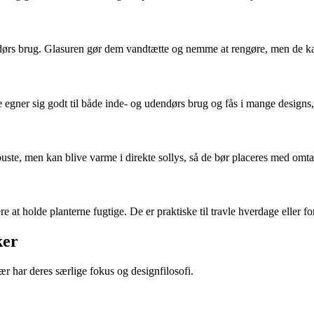
endørs brug. Glasuren gør dem vandtætte og nemme at rengøre, men de k
e egner sig godt til både inde- og udendørs brug og fås i mange designs, 
buste, men kan blive varme i direkte sollys, så de bør placeres med omt
e at holde planterne fugtige. De er praktiske til travle hverdage eller f
ker
 har deres særlige fokus og designfilosofi.