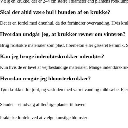
Vælg en krukke, der er 2–4 cm større i diameter end plantens rodklump.
Skal der altid være hul i bunden af en krukke?
Det er en fordel med drænhul, da det forhindrer overvanding. Hvis kruk
Hvordan undgår jeg, at krukker revner om vinteren?
Brug frostsikre materialer som plast, fiberbeton eller glaseret keramik. S
Kan jeg bruge indendørskrukker udendørs?
Kun hvis de er lavet af vejrbestandige materialer. Mange indendørskrukker
Hvordan rengør jeg blomsterkrukker?
Tøm krukken for jord, og vask den med varmt vand og mild sæbe. Fjern 
Stauder – et udvalg af flerårige planter til haven
Praktiske fordele ved at vælge kunstige blomster