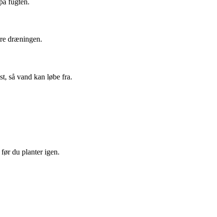
på fugten.
dre dræningen.
st, så vand kan løbe fra.
ør du planter igen.