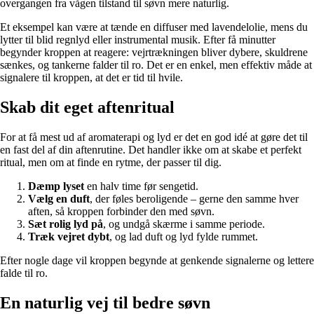
overgangen fra vågen tilstand til søvn mere naturlig.
Et eksempel kan være at tænde en diffuser med lavendelolie, mens du
lytter til blid regnlyd eller instrumental musik. Efter få minutter
begynder kroppen at reagere: vejrtrækningen bliver dybere, skuldrene
sænkes, og tankerne falder til ro. Det er en enkel, men effektiv måde at
signalere til kroppen, at det er tid til hvile.
Skab dit eget aftenritual
For at få mest ud af aromaterapi og lyd er det en god idé at gøre det til
en fast del af din aftenrutine. Det handler ikke om at skabe et perfekt
ritual, men om at finde en rytme, der passer til dig.
Dæmp lyset
en halv time før sengetid.
Vælg en duft
, der føles beroligende – gerne den samme hver
aften, så kroppen forbinder den med søvn.
Sæt rolig lyd på
, og undgå skærme i samme periode.
Træk vejret dybt
, og lad duft og lyd fylde rummet.
Efter nogle dage vil kroppen begynde at genkende signalerne og lettere
falde til ro.
En naturlig vej til bedre søvn