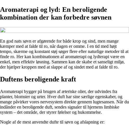
Aromaterapi og lyd: En beroligende
kombination der kan forbedre søvnen
En god nats søvn er afgørende for både krop og sind, men mange
kæmper med at falde til ro, når dagen er omme. I en tid med højt
tempo, skærme og konstant støj søger flere efter naturlige metoder til at
finde ro. Her kan kombinationen af aromaterapi og lydterapi være en
enkel, men effektiv løsning. Sammen kan de skabe et sanseligt miljø,
der hjælper kroppen med at slappe af og sindet med at falde til ro.
Duftens beroligende kraft
Aromaterapi bygger på brugen af æteriske olier, der udvindes fra
planter, blomster og urter. Hver duft har sine særlige egenskaber, og
mange påvirker vores nervesystem direkte gennem lugtesansen. Når du
indånder en beroligende duft, sendes signaler til hjernens limbiske
system – det område, der styrer følelser og hukommelse.
Nogle af de mest anvendte dufte til søvn og afslapning er: