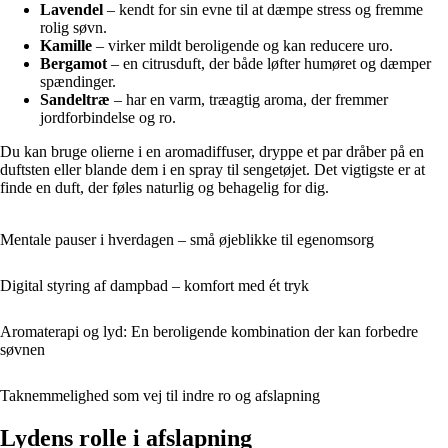
Lavendel
– kendt for sin evne til at dæmpe stress og fremme
rolig søvn.
Kamille
– virker mildt beroligende og kan reducere uro.
Bergamot
– en citrusduft, der både løfter humøret og dæmper
spændinger.
Sandeltræ
– har en varm, træagtig aroma, der fremmer
jordforbindelse og ro.
Du kan bruge olierne i en aromadiffuser, dryppe et par dråber på en
duftsten eller blande dem i en spray til sengetøjet. Det vigtigste er at
finde en duft, der føles naturlig og behagelig for dig.
Mentale pauser i hverdagen – små øjeblikke til egenomsorg
Digital styring af dampbad – komfort med ét tryk
Aromaterapi og lyd: En beroligende kombination der kan forbedre
søvnen
Taknemmelighed som vej til indre ro og afslapning
Lydens rolle i afslapning