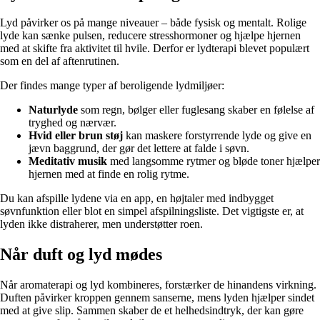
Lyd påvirker os på mange niveauer – både fysisk og mentalt. Rolige
lyde kan sænke pulsen, reducere stresshormoner og hjælpe hjernen
med at skifte fra aktivitet til hvile. Derfor er lydterapi blevet populært
som en del af aftenrutinen.
Der findes mange typer af beroligende lydmiljøer:
Naturlyde
som regn, bølger eller fuglesang skaber en følelse af
tryghed og nærvær.
Hvid eller brun støj
kan maskere forstyrrende lyde og give en
jævn baggrund, der gør det lettere at falde i søvn.
Meditativ musik
med langsomme rytmer og bløde toner hjælper
hjernen med at finde en rolig rytme.
Du kan afspille lydene via en app, en højtaler med indbygget
søvnfunktion eller blot en simpel afspilningsliste. Det vigtigste er, at
lyden ikke distraherer, men understøtter roen.
Når duft og lyd mødes
Når aromaterapi og lyd kombineres, forstærker de hinandens virkning.
Duften påvirker kroppen gennem sanserne, mens lyden hjælper sindet
med at give slip. Sammen skaber de et helhedsindtryk, der kan gøre