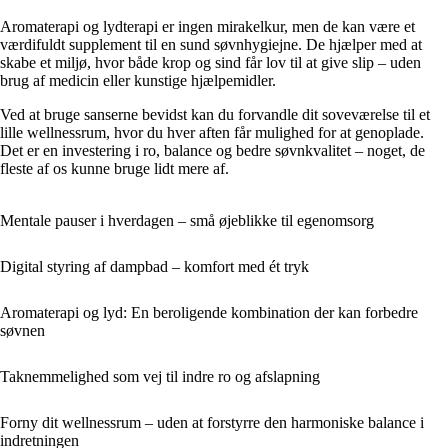
Aromaterapi og lydterapi er ingen mirakelkur, men de kan være et
værdifuldt supplement til en sund søvnhygiejne. De hjælper med at
skabe et miljø, hvor både krop og sind får lov til at give slip – uden
brug af medicin eller kunstige hjælpemidler.
Ved at bruge sanserne bevidst kan du forvandle dit soveværelse til et
lille wellnessrum, hvor du hver aften får mulighed for at genoplade.
Det er en investering i ro, balance og bedre søvnkvalitet – noget, de
fleste af os kunne bruge lidt mere af.
Mentale pauser i hverdagen – små øjeblikke til egenomsorg
Digital styring af dampbad – komfort med ét tryk
Aromaterapi og lyd: En beroligende kombination der kan forbedre
søvnen
Taknemmelighed som vej til indre ro og afslapning
Forny dit wellnessrum – uden at forstyrre den harmoniske balance i
indretningen