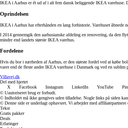
IKEA i Aarhus er ét ud af i alt fem dansk beliggende IKEA varehuse. De
Oprindelsen
IKEA i Aarhus har efterhånden en lang forhistorie. Varehuset åbnede ne
I 2014 gennemgik den aarhusianske afdeling en renovering, da den fly
mindre end landets største IKEA varehus.
Fordelene
Hvis du bor i nærheden af Aarhus, er den største fordel ved at købe bo
varer end de fleste andre IKEA varehuse i Danmark og ved en sublim plac
Villavej.dk
Del med hjertet
X
Facebook
Instagram
LinkedIn
YouTube
Pin
© Uautoriseret brug er forbudt.
© Indholdet må ikke gengives uden tilladelse. Nogle links på siden ka
© Denne side er underlagt ophavsret. Vi arbejder med affiliatepartnere 
Tekst
Gratis pakker
Deals
Erfaringer