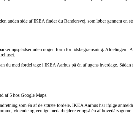
en anden side af IKEA finder du Randersvej, som løber gennem en stor 
arkeringspladser uden nogen form for tidsbegrænsning. Afdelingen i A
arehuset.
 kan du med fordel tage i IKEA Aarhus på én af ugens hverdage. Sådan f
 ud af 5 hos Google Maps.
ndretning som én af de største fordele. IKEA Aarhus har ifølge anmelder
omme, vidende og venlige medarbejdere er også én af hovedårsagerne t