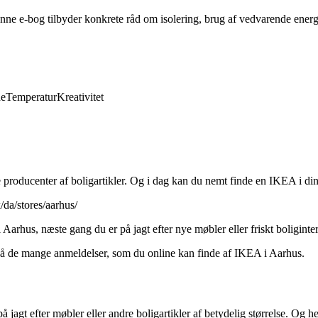
nne e-bog tilbyder konkrete råd om isolering, brug af vedvarende energ
de
Temperatur
Kreativitet
roducenter af boligartikler. Og i dag kan du nemt finde en IKEA i di
da/stores/aarhus/
rhus, næste gang du er på jagt efter nye møbler eller friskt boliginteriø
 på de mange anmeldelser, som du online kan finde af IKEA i Aarhus.
å jagt efter møbler eller andre boligartikler af betydelig størrelse. Og