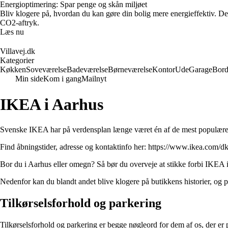
Energioptimering: Spar penge og skån miljøet
Bliv klogere på, hvordan du kan gøre din bolig mere energieffektiv. De
CO2-aftryk.
Læs nu
Villavej.dk
Kategorier
Køkken
Soveværelse
Badeværelse
Børneværelse
Kontor
Ude
Garage
Bor
Min side
Kom i gang
Mailnyt
IKEA i Aarhus
Svenske IKEA har på verdensplan længe været én af de mest populære p
Find åbningstider, adresse og kontaktinfo her:
https://www.ikea.com/dk/
Bor du i Aarhus eller omegn? Så bør du overveje at stikke forbi IKEA i Aa
Nedenfor kan du blandt andet blive klogere på butikkens historier, og
Tilkørselsforhold og parkering
Tilkørselsforhold og parkering er begge nøgleord for dem af os, der er p