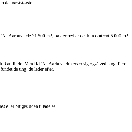
m det næststørste.
.
IKEA i Aarhus hele 31.500 m2, og dermed er det kun omtrent 5.000 m2
e, du kan finde. Men IKEA i Aarhus udmærker sig også ved langt flere
undet de ting, du leder efter.
s eller bruges uden tilladelse.