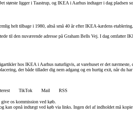
t største ligger i Taastrup, og IKEA i Aarhus indtager i dag pladsen so
mlig helt tilbage i 1980, altså små 40 år efter IKEA-kædens etablering
ttede til den nuværende adresse på Graham Bells Vej. I dag omfatter 
ligartikler hos IKEA i Aarhus naturligvis, at varehuset er det nærmest
ering, der både tillader dig nem adgang og en hurtig exit, når du har f
terest
TikTok
Mail
RSS
n give os kommission ved køb.
og kan opnå indtægt ved køb via links. Ingen del af indholdet må kopiere